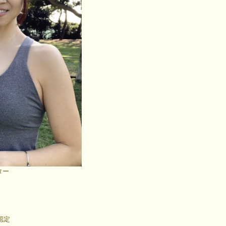
ター
認定