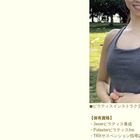
◼ピラティスインストラク
【保有資格】
・Jexerピラティス養成
・PolasterピラティスIns
・TRXサスペンション指導